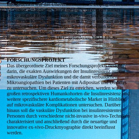
Infolgedessen war das Universitätsklinikum Leipzig als neuer
Arbeitsort der logische Schritt für mich, da dort ein starker
Fokus auf der Erforschung von Adipositas und adipositas­
assozi­ierten Krankheiten liegt, was sich unter anderem an der
laufenden SFB-Förderung zeigt. Ich bin daher nun sehr
dankbar für die Möglichkeit, meine Forschungsarbeit im
Rahmen des innovativen DFG-geförderten MD-LEICS-
Programms fortzusetzen.
FORSCHUNGS­­PROJEKT
Das übergeordnete Ziel meines Forschungsprojekts besteht
darin, die exakten Auswirkungen der Insulinresistenz auf die
mikro­vaskuläre Dysfunktion und die damit verbundenen
Mikroangiopathien bei Patienten mit Adipositas und Diabetes
zu unter­suchen. Um dieses Ziel zu erreichen, werden wir in
großen retrospektiven Humankohorten die Insulinresistenz und
weitere spezifischere kardio­metabo­lische Marker in Hinblick
auf mikrovaskuläre Komplikationen untersuchen. Darüber
hinaus soll die vaskuläre Dys­funktion bei insulinresistenten
Personen durch verschiedene nicht-invasive in-vivo-Techniken
charakterisiert und anschließend durch die neuartige und
innovative ex-vivo-Druckmyographie direkt beeinflusst
werden.