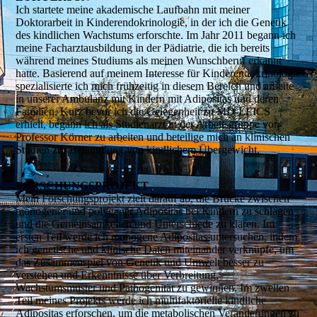
Ich startete meine akademische Laufbahn mit meiner
Doktorarbeit in Kinderendokrinologie, in der ich die Genetik
des kindlichen Wachstums erforschte. Im Jahr 2011 begann ich
meine Facharztausbildung in der Pädiatrie, die ich bereits
während meines Studiums als meinen Wunschberuf erkannt
hatte. Basierend auf meinem Interesse für Kinderendokrinologie
spezialisierte ich mich frühzeitig in diesem Bereich und arbeite
in unserer Ambulanz mit Kindern mit Adipositas und deren
Familien. Kurz bevor ich die Gelegenheit zu MD-LEICS
erhielt, begann ich als Studienarzt in der Arbeitsgruppe von
Professor Körner zu arbeiten und beteilige mich an klinischen
Studien zur Behandlung von kindlichem Übergewicht.
FORSCHUNGS­­PROJEKT
Mein Forschungsprojekt zielt darauf ab, die Brücke zwischen
monogener und polygener Adipositas bei Kindern zu schlagen
und die Gemeinsamkeiten und Unterschiede zu klären. Im
ersten Teil werde ich monogene Adipositas untersuchen, indem
ich genetische und klinische Daten miteinander verknüpfe, um
das Zusammenspiel von Genetik und Umwelt besser zu
verstehen und Erkenntnisse über Verbreitung,
Wachstumsmuster und Pathogenität zu gewinnen. Im zweiten
Teil meines Projekts werde ich multifaktorielle kindliche
Adipositas erforschen, um die metabolischen Veränderungen zu