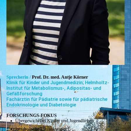
Sprecherin /
Prof. Dr. med. Antje Körner
Klinik für Kinder und Jugendmedizin; Helmholtz-
Institut für Metabolismus-, Adipositas- und
Gefäßforschung
Fachärztin für Pädiatrie sowie für pädiatrische
Endokrinologie und Diabetologie
FORSCHUNGS-FOKUS
Übergewicht bei Kinder und Jugendlichen
metabolische Erkrankungen