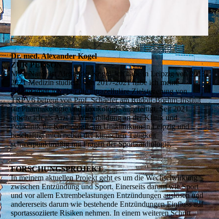
Dr. med. Alexander Kogel
ZUR PERSON
Mein Name ist Alexander Kogel, ich habe in Leipzig von 2013-
2021 Medizin studiert. Von 2017-2021 habe ich meine
Doktorarbeit ich über die intrazelluläre Zielsteuerung von
TRPV6 betreut von Prof. Schaefer am Rudolf-Boehm-Institut
für Pharmakologie und Toxi­kologie angefertigt. Seit 2021
arbeite ich als Arzt in Weiterbildung an der Klinik und
Poliklinik für Kardiologie am Uniklinikum in Leipzig und
beschäftigt mich neben der klinischen Tätigkeit
schwerpunktmäßig mit Fragen der Sportkardiologie.
FORSCHUNGS­­PROJEKT
In meinem aktuellen Projekt geht es um die Wechselwirkung
zwischen Entzündung und Sport. Einerseits darum wie Sport
und vor allem Extrembelastungen Entzündungen auslösen und
andererseits darum wie bestehende Entzündungen Einfluss auf
sport­assoziierte Risiken nehmen. In einem weiteren Schritt