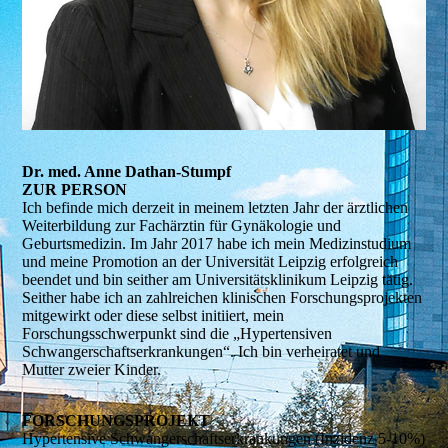
Dr. med. Anne Dathan-Stumpf
ZUR PERSON
Ich befinde mich derzeit in meinem letzten Jahr der ärztlichen
Weiterbildung zur Fachärztin für Gynäkologie und
Geburtsmedizin. Im Jahr 2017 habe ich mein Medizinstudium
und meine Promotion an der Universität Leipzig erfolgreich
beendet und bin seither am Universitätsklinikum Leipzig tätig.
Seither habe ich an zahlreichen klinischen Forschungsprojekten
mitgewirkt oder diese selbst initiiert, mein
Forschungsschwerpunkt sind die „Hypertensiven
Schwangerschaftserkrankungen“. Ich bin verheiratet und
Mutter zweier Kinder.
FORSCHUNGS­­PROJEKT
Hypertensive Schwangerschaftserkrankungen (Inzidenz 5-10%)