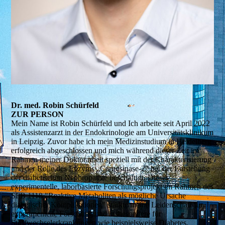
Dr. med. Robin Schürfeld
ZUR PERSON
Mein Name ist Robin Schürfeld und Ich arbeite seit April 2022
als Assistenzarzt in der Endokrinologie am Universitätsklinikum
in Leipzig. Zuvor habe ich mein Medizinstudium in Heidelberg
erfolgreich abgeschlossen und mich während dieser Zeit im
Rahmen meiner Doktorarbeit speziell mit der Charakterisierung
und der Rolle des Enzyms „Carnosinase-2“ bei der Entstehung
der diabeti­schen Nephropathie beschäftigt. Dieses
experimentelle, laborbasierte Forschungsprojekt im Rahmen des
SFB 1118 "Reaktive Metaboliten als mögliche Ursache
diabetischer Komplikationen" stärkte meine Leidenschaft für
experimentelle Forschung und insbesondere für
Stoffwechselerkrankungen wie beispielsweise Diabetes.