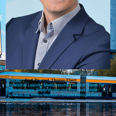
Sprecher /
Prof. Dr. med. Thomas Ebert
Universität Leipzig, Medizinische Fakultät: Klinik für
Endokrinologie, Nephrologie und Rheumatologie
Facharzt für Innere Medizin / Endokrinologie und
Diabetologie
FORSCHUNGS-FOKUS
Adipositas