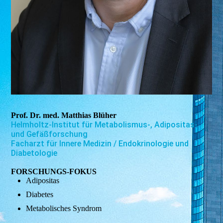
Prof. Dr. med. Matthias Blüher
Helmholtz-Institut für Metabolismus-, Adipositas-
und Gefäßforschung
Facharzt für Innere Medizin / Endokrinologie und
Diabetologie
FORSCHUNGS-FOKUS
Adipositas
Diabetes
Metabolisches Syndrom