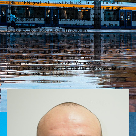
stellen DEN geschlechtsspezifischen Risikofaktor für kardio­
vasku­läre Ereignisse dar und korrelieren mit einer signifikant
höheren Kurz- als auch Langzeitmorbidität sowie Mortalität.
Die peripheren retinalen Gefäße sowie spezifische Schichten
der Retina reagieren sensibel auf metabolische Veränderungen
wie Blut­zucker­entglei­sungen, Hypertonus,
Nierenfunktionseinschränkung und Dyslipidämien, noch bevor
diese sich systemisch manifes­tieren. Ziel meines Projektes – der
PAPYRUS-Studie – ist die zeitige Detektion und Prädiktion
des individuellen kardiovasku­lären Risikos nach hyper­ten­siver
Schwangerschaftserkrankung durch innovative,
sektorspezifische und non-invasive Vermessung der
Netzhautschichtdicken sowie der retinalen Mikrovaskulatur im
longitudinalen Studiendesign.